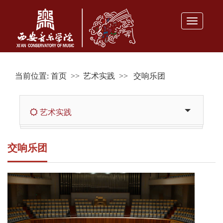
Toggle
navigatio
当前位置:
首页
>>
艺术实践
>>
交响乐团
交响乐团
艺术实践
交响管乐团
室内乐团
交响乐团