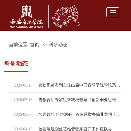
Toggle
navigatio
当前位置:
首页
>>
科研动态
科研动态
2026/05/13
管弦系郝海副主任出席中国音乐学院管弦系建系20周年活动
2026/05/13
省教育厅专家组来我校督导《创新创业思维》核心素养课程建设
2026/05/06
名师领航 笛声润心 | 管弦系举办陈兆荣博士长笛专家公开课，共赴高雅艺术之约！
2026/04/13
校发展规划处莅临管弦系召开工作座谈会